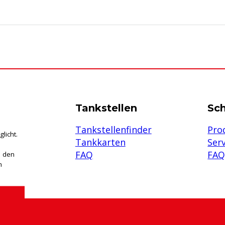
Tankstellen
Sc
Tankstellenfinder
Pro
licht.
Tankkarten
Ser
FAQ
FA
u den
n