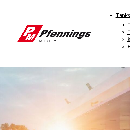
Tanks
T
K