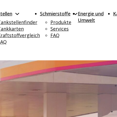
tellen
Schmierstoffe
Energie und
K
Umwelt
ankstellenfinder
Produkte
Tankkarten
Services
raftstoffvergleich
FAQ
FAQ