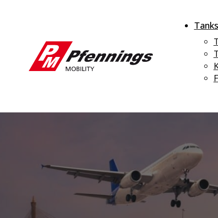
Tanks
T
K