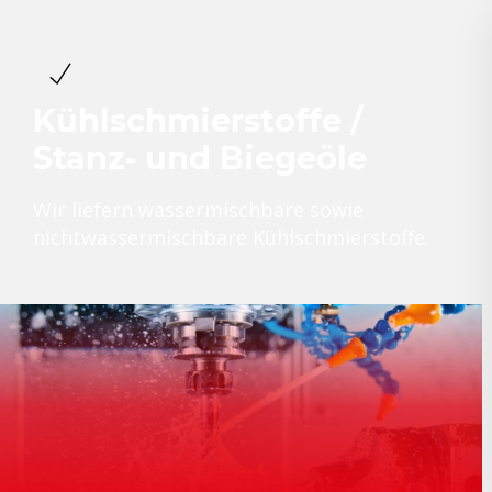
Kühlschmierstoffe /
Stanz- und Biegeöle
Wir liefern wassermischbare sowie
nichtwassermischbare Kühlschmierstoffe.