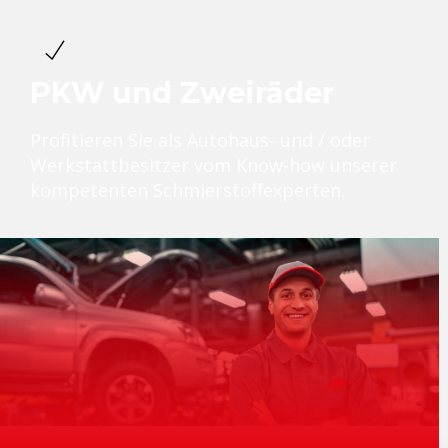
PKW und Zweiräder
Profitieren Sie als Autohaus- und / oder
Werkstattbesitzer vom Know-how unserer
kompetenten Schmierstoffexperten.