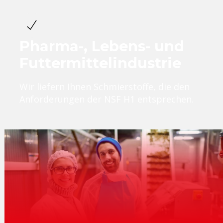
Pharma-, Lebens- und
Futtermittelindustrie
Wir liefern Ihnen Schmierstoffe, die den
Anforderungen der NSF H1 entsprechen.