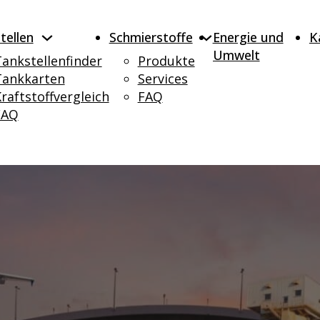
tellen
Schmierstoffe
Energie und
K
Umwelt
ankstellenfinder
Produkte
Tankkarten
Services
raftstoffvergleich
FAQ
FAQ