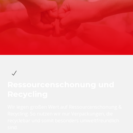
Ressourcenschonung und
Recycling
Wir legen großen Wert auf Ressourcenschonung &
Recycling. So nutzen wir nur Verpackungen, die
recyclebar und somit besonders umweltfreundlich
sind.