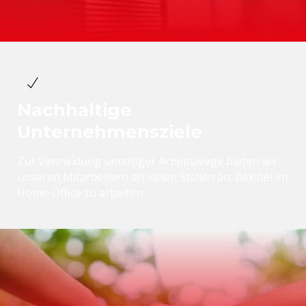
Nachhaltige
Unternehmensziele
Zur Vermeidung unnötiger Arbeitswege bieten wir
unseren Mitarbeitern an vielen Stellen an, flexibel im
Home-Office zu arbeiten.