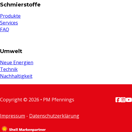
Schmierstoffe
Produkte
Services
FAQ
Umwelt
Neue Energien
Technik
Nachhaltigkeit
Copyright © 2026 • PM Pfennings
Follow
Foll
Fo
Impressum
-
Datenschutzerklärung